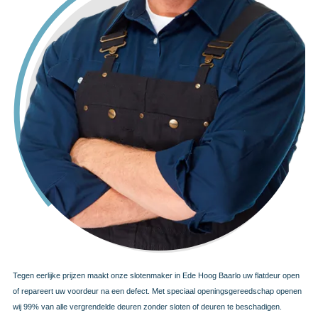
Tegen eerlijke prijzen maakt onze slotenmaker in Ede Hoog Baarlo uw flatdeur open
of repareert uw voordeur na een defect. Met speciaal openingsgereedschap openen
wij 99% van alle vergrendelde deuren zonder sloten of deuren te beschadigen.