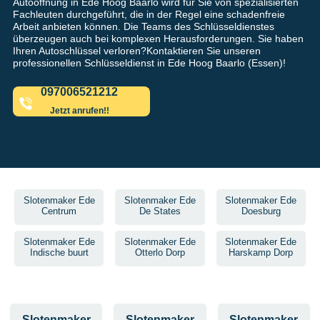
Autoöffnung in Ede Hoog Baarlo wird für Sie von spezialisierten
Fachleuten durchgeführt, die in der Regel eine schadenfreie
Arbeit anbieten können. Die Teams des Schlüsseldienstes
überzeugen auch bei komplexen Herausforderungen. Sie haben
Ihren Autoschlüssel verloren?Kontaktieren Sie unseren
professionellen Schlüsseldienst in Ede Hoog Baarlo (Essen)!
097006521212
Jetzt anrufen!!
Slotenmaker Ede
Slotenmaker Ede
Slotenmaker Ede
Centrum
De States
Doesburg
Slotenmaker Ede
Slotenmaker Ede
Slotenmaker Ede
Indische buurt
Otterlo Dorp
Harskamp Dorp
Slotenmaker
Slotenmaker
Slotenmaker