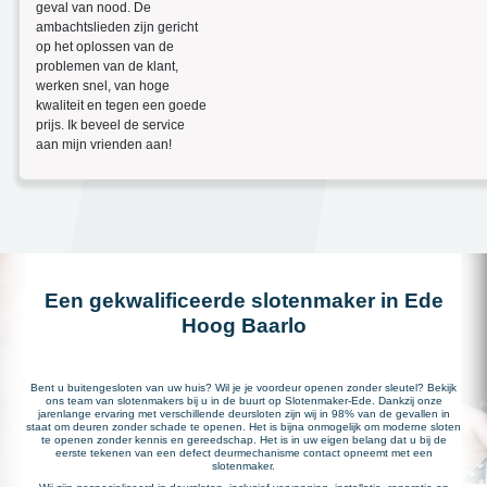
geval van nood. De
ambachtslieden zijn gericht
op het oplossen van de
problemen van de klant,
werken snel, van hoge
kwaliteit en tegen een goede
prijs. Ik beveel de service
aan mijn vrienden aan!
Een gekwalificeerde slotenmaker in Ede
Hoog Baarlo
Bent u buitengesloten van uw huis? Wil je je voordeur openen zonder sleutel? Bekijk
ons team van slotenmakers bij u in de buurt op Slotenmaker-Ede. Dankzij onze
jarenlange ervaring met verschillende deursloten zijn wij in 98% van de gevallen in
staat om deuren zonder schade te openen. Het is bijna onmogelijk om moderne sloten
te openen zonder kennis en gereedschap. Het is in uw eigen belang dat u bij de
eerste tekenen van een defect deurmechanisme contact opneemt met een
slotenmaker.