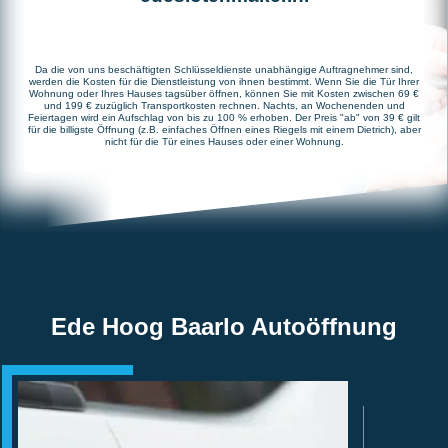
Da die von uns beschäftigten Schlüsseldienste unabhängige Auftragnehmer sind,
werden die Kosten für die Dienstleistung von ihnen bestimmt. Wenn Sie die Tür Ihrer
Wohnung oder Ihres Hauses tagsüber öffnen, können Sie mit Kosten zwischen 69 €
und 199 € zuzüglich Transportkosten rechnen. Nachts, an Wochenenden und
Feiertagen wird ein Aufschlag von bis zu 100 % erhoben. Der Preis "ab" von 39 € gilt
für die billigste Öffnung (z.B. einfaches Öffnen eines Riegels mit einem Dietrich), aber
nicht für die Tür eines Hauses oder einer Wohnung.
Ede Hoog Baarlo Autoöffnung