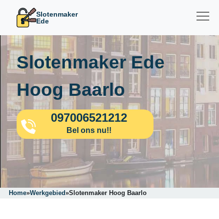
Slotenmaker
Ede
Slotenmaker Ede
Hoog Baarlo
097006521212
Bel ons nu!!
Home
»
Werkgebied
»
Slotenmaker Hoog Baarlo