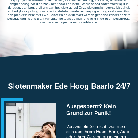
Wij zijn gespecialiseerd in deursloten, inclusief vervanging, installatie, reparatie en
ontgrendeling. Als u op zoek bent naar een betrouwbare spoed slotenmaker bij u in
de buurt, dan bent u bij ons aan het juiste adres! Onze slotenmaker service biedt huis
en bedrijf lock picking, zware slot installatie, sleutel vervanging en nog veel meer. Als u
een probleem hebt met uw autoslot en de deur moet worden geopend zonder deze te
beschadigen, is ons team van automonteurs de klok rond bij u in de buurt beschikbaar
om u snel te helpen in een noodsituatie.
Slotenmaker Ede Hoog Baarlo 24/7
Ausgesperrt? Kein
Grund zur Panik!
Verzweifeln Sie nicht, wenn Sie
sich aus Ihrem Haus, Büro, Auto
oder Ihrer Garage ausgesperrt