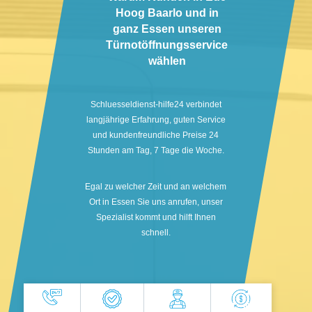
Hoog Baarlo und in
ganz Essen unseren
Türnotöffnungsservice
wählen
Schluesseldienst-hilfe24 verbindet
langjährige Erfahrung, guten Service
und kundenfreundliche Preise 24
Stunden am Tag, 7 Tage die Woche.
Egal zu welcher Zeit und an welchem
Ort in Essen Sie uns anrufen, unser
Spezialist kommt und hilft Ihnen
schnell.