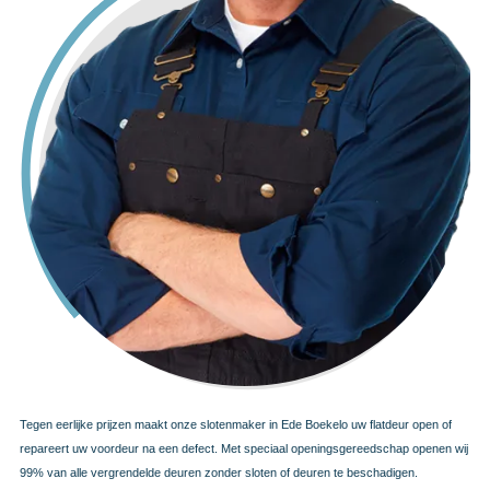
Tegen eerlijke prijzen maakt onze slotenmaker in Ede Boekelo uw flatdeur open of
repareert uw voordeur na een defect. Met speciaal openingsgereedschap openen wij
99% van alle vergrendelde deuren zonder sloten of deuren te beschadigen.