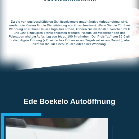
Da die von uns beschäftigten Schlüsseldienste unabhängige Auftragnehmer sind,
werden die Kosten für die Dienstleistung von ihnen bestimmt. Wenn Sie die Tür Ihrer
Wohnung oder Ihres Hauses tagsüber öffnen, können Sie mit Kosten zwischen 69 €
und 199 € zuzüglich Transportkosten rechnen. Nachts, an Wochenenden und
Feiertagen wird ein Aufschlag von bis zu 100 % erhoben. Der Preis "ab" von 39 € gilt
für die billigste Öffnung (z.B. einfaches Öffnen eines Riegels mit einem Dietrich), aber
nicht für die Tür eines Hauses oder einer Wohnung.
Ede Boekelo Autoöffnung