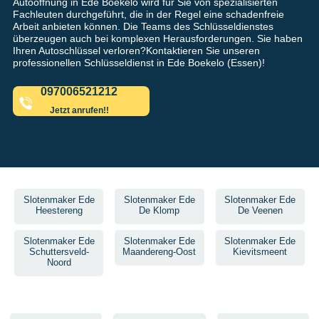
Autoöffnung in Ede Boekelo wird für Sie von spezialisierten
Fachleuten durchgeführt, die in der Regel eine schadenfreie
Arbeit anbieten können. Die Teams des Schlüsseldienstes
überzeugen auch bei komplexen Herausforderungen. Sie haben
Ihren Autoschlüssel verloren?Kontaktieren Sie unseren
professionellen Schlüsseldienst in Ede Boekelo (Essen)!
097006521212
Jetzt anrufen!!
Slotenmaker Ede
Slotenmaker Ede
Slotenmaker Ede
Heestereng
De Klomp
De Veenen
Slotenmaker Ede
Slotenmaker Ede
Slotenmaker Ede
Schuttersveld-
Maandereng-Oost
Kievitsmeent
Noord