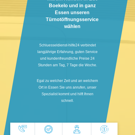
Boekelo und in ganz
Essen unseren
Türnotöffnungsservice
wählen
Schluesseldienst-hilfe24 verbindet
langjährige Erfahrung, guten Service
und kundenfreundliche Preise 24
Stunden am Tag, 7 Tage die Woche.
Egal zu welcher Zeit und an welchem
Ort in Essen Sie uns anrufen, unser
Spezialist kommt und hilft Ihnen
schnell.