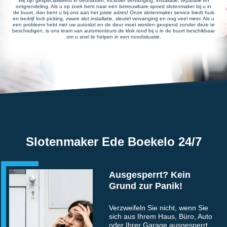
Wij zijn gespecialiseerd in deursloten, inclusief vervanging, installatie, reparatie en
ontgrendeling. Als u op zoek bent naar een betrouwbare spoed slotenmaker bij u in
de buurt, dan bent u bij ons aan het juiste adres! Onze slotenmaker service biedt huis
en bedrijf lock picking, zware slot installatie, sleutel vervanging en nog veel meer. Als u
een probleem hebt met uw autoslot en de deur moet worden geopend zonder deze te
beschadigen, is ons team van automonteurs de klok rond bij u in de buurt beschikbaar
om u snel te helpen in een noodsituatie.
Slotenmaker Ede Boekelo 24/7
Ausgesperrt? Kein
Grund zur Panik!
Verzweifeln Sie nicht, wenn Sie
sich aus Ihrem Haus, Büro, Auto
oder Ihrer Garage ausgesperrt