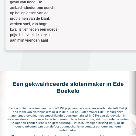
geval van nood. De
ambachtslieden zijn gericht
op het oplossen van de
problemen van de klant,
werken snel, van hoge
kwaliteit en tegen een goede
prijs. Ik beveel de service
aan mijn vrienden aan!
Een gekwalificeerde slotenmaker in Ede
Boekelo
Bent u buitengesloten van uw huis? Wil je je voordeur openen zonder sleutel? Bekijk
ons team van slotenmakers bij u in de buurt op Slotenmaker-Ede. Dankzij onze
jarenlange ervaring met verschillende deursloten zijn wij in 98% van de gevallen in
staat om deuren zonder schade te openen. Het is bijna onmogelijk om moderne sloten
te openen zonder kennis en gereedschap. Het is in uw eigen belang dat u bij de
eerste tekenen van een defect deurmechanisme contact opneemt met een
slotenmaker.