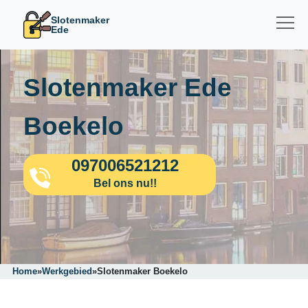
Slotenmaker
Ede
Slotenmaker Ede
Boekelo
097006521212
Bel ons nu!!
Home
»
Werkgebied
»
Slotenmaker Boekelo