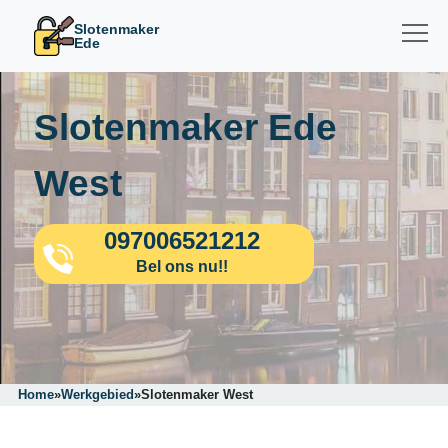
Slotenmaker
Ede
Slotenmaker Ede
West
097006521212
Bel ons nu!!
Home
»
Werkgebied
»
Slotenmaker West