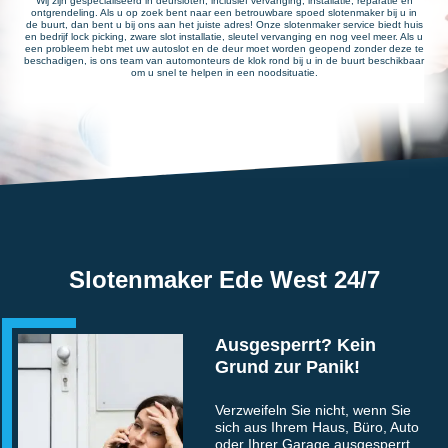
Wij zijn gespecialiseerd in deursloten, inclusief vervanging, installatie, reparatie en
ontgrendeling. Als u op zoek bent naar een betrouwbare spoed slotenmaker bij u in
de buurt, dan bent u bij ons aan het juiste adres! Onze slotenmaker service biedt huis
en bedrijf lock picking, zware slot installatie, sleutel vervanging en nog veel meer. Als u
een probleem hebt met uw autoslot en de deur moet worden geopend zonder deze te
beschadigen, is ons team van automonteurs de klok rond bij u in de buurt beschikbaar
om u snel te helpen in een noodsituatie.
Slotenmaker Ede West 24/7
Ausgesperrt? Kein
Grund zur Panik!
Verzweifeln Sie nicht, wenn Sie
sich aus Ihrem Haus, Büro, Auto
oder Ihrer Garage ausgesperrt