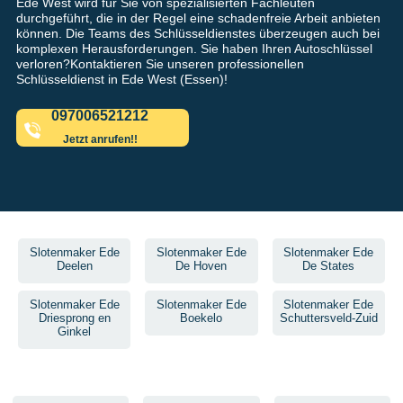
Ede West wird für Sie von spezialisierten Fachleuten
durchgeführt, die in der Regel eine schadenfreie Arbeit anbieten
können. Die Teams des Schlüsseldienstes überzeugen auch bei
komplexen Herausforderungen. Sie haben Ihren Autoschlüssel
verloren?Kontaktieren Sie unseren professionellen
Schlüsseldienst in Ede West (Essen)!
097006521212
Jetzt anrufen!!
Slotenmaker Ede
Slotenmaker Ede
Slotenmaker Ede
Deelen
De Hoven
De States
Slotenmaker Ede
Slotenmaker Ede
Slotenmaker Ede
Driesprong en
Boekelo
Schuttersveld-Zuid
Ginkel