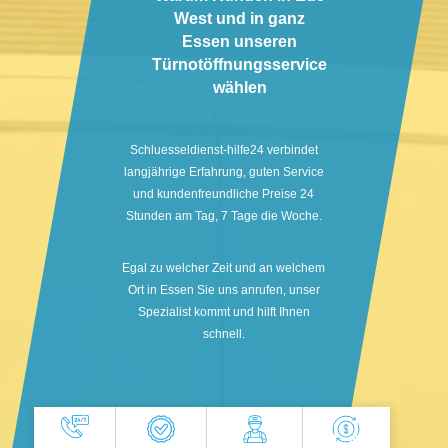
West und in ganz
Essen unseren
Türnotöffnungsservice
wählen
Schluesseldienst-hilfe24 verbindet
langjährige Erfahrung, guten Service
und kundenfreundliche Preise 24
Stunden am Tag, 7 Tage die Woche.
Egal zu welcher Zeit und an welchem
Ort in Essen Sie uns anrufen, unser
Spezialist kommt und hilft Ihnen
schnell.