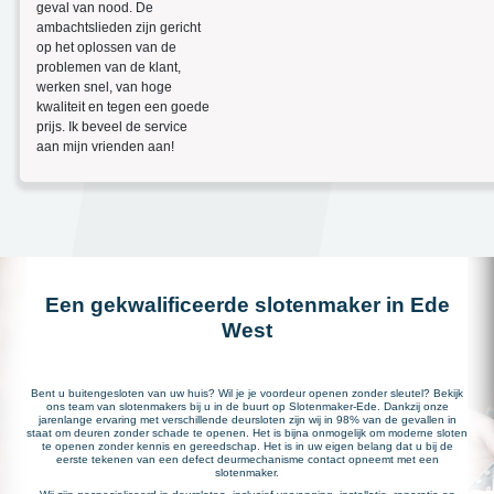
geval van nood. De
ambachtslieden zijn gericht
op het oplossen van de
problemen van de klant,
werken snel, van hoge
kwaliteit en tegen een goede
prijs. Ik beveel de service
aan mijn vrienden aan!
Een gekwalificeerde slotenmaker in Ede
West
Bent u buitengesloten van uw huis? Wil je je voordeur openen zonder sleutel? Bekijk
ons team van slotenmakers bij u in de buurt op Slotenmaker-Ede. Dankzij onze
jarenlange ervaring met verschillende deursloten zijn wij in 98% van de gevallen in
staat om deuren zonder schade te openen. Het is bijna onmogelijk om moderne sloten
te openen zonder kennis en gereedschap. Het is in uw eigen belang dat u bij de
eerste tekenen van een defect deurmechanisme contact opneemt met een
slotenmaker.