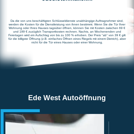
Da die von uns beschäftigten Schlüsseldienste unabhängige Auftragnehmer sind,
werden die Kosten für die Dienstleistung von ihnen bestimmt. Wenn Sie die Tür Ihrer
Wohnung oder Ihres Hauses tagsüber öffnen, können Sie mit Kosten zwischen 69 €
und 199 € zuzüglich Transportkosten rechnen. Nachts, an Wochenenden und
Feiertagen wird ein Aufschlag von bis zu 100 % erhoben. Der Preis "ab" von 39 € gilt
für die billigste Öffnung (z.B. einfaches Öffnen eines Riegels mit einem Dietrich), aber
nicht für die Tür eines Hauses oder einer Wohnung.
Ede West Autoöffnung