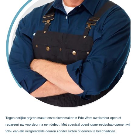
Tegen eerlijke prijzen maakt onze slotenmaker in Ede West uw flatdeur open of
repareert uw voordeur na een defect. Met speciaal openingsgereedschap openen wij
99% van alle vergrendelde deuren zonder sloten of deuren te beschadigen.